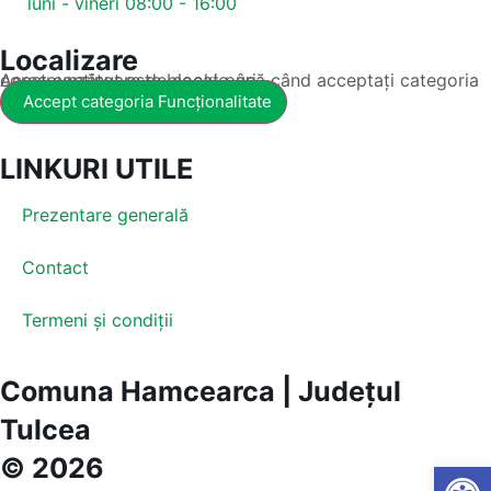
luni - vineri 08:00 - 16:00
Localizare
Acest conținut este blocat până când acceptați categoria corespunzătoare de cookie-uri.
Accept categoria Funcționalitate
LINKURI UTILE
Prezentare generală
Contact
Termeni și condiții
Comuna Hamcearca | Județul
Tulcea
© 2026
Open