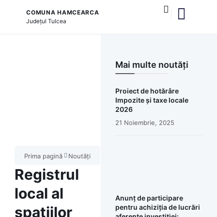
COMUNA HAMCEARCA
Județul
Tulcea
și serviciile publice
Mai multe noutăți
Proiect de hotărâre
Impozite și taxe locale
2026
21 Noiembrie, 2025
Prima pagină
Noutăți
Registrul
local al
Anunț de participare
pentru achiziția de lucrări
spațiilor
aferente investiției: