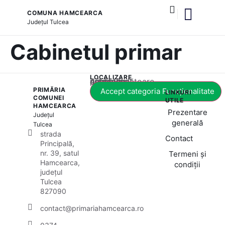
COMUNA HAMCEARCA
Județul
Tulcea
și serviciile publice
Cabinetul primar
LOCALIZARE
Acest conținut este blocat până când acceptați categoria corespunzătoare de cookie-uri.
PRIMĂRIA
Accept categoria Funcționalitate
LINKURI
COMUNEI
UTILE
HAMCEARCA
Prezentare
Județul
generală
Tulcea
strada
Contact
Principală,
nr. 39, satul
Termeni și
Hamcearca,
condiții
județul
Tulcea
827090
contact@primariahamcearca.ro