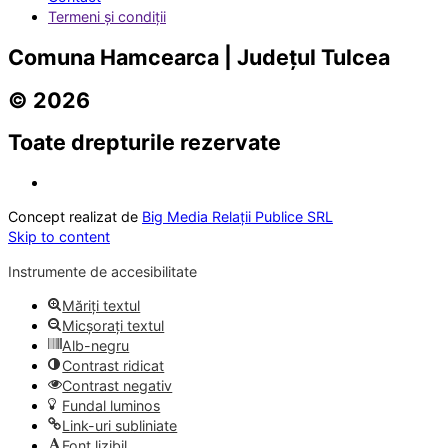
Termeni și condiții
Comuna Hamcearca | Județul Tulcea
© 2026
Toate drepturile rezervate
Concept realizat de
Big Media Relații Publice SRL
Skip to content
Instrumente de accesibilitate
Măriți textul
Micșorați textul
Alb-negru
Contrast ridicat
Contrast negativ
Fundal luminos
Link-uri subliniate
Font lizibil