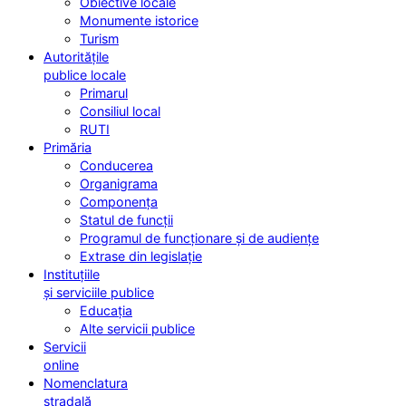
Obiective locale
Monumente istorice
Turism
Autoritățile
publice locale
Primarul
Consiliul local
RUTI
Primăria
Conducerea
Organigrama
Componența
Statul de funcții
Programul de funcționare și de audiențe
Extrase din legislație
Instituțiile
și serviciile publice
Educația
Alte servicii publice
Servicii
online
Nomenclatura
stradală