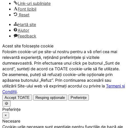
Link-uri subliniate
Font lizibil
Reset
Hartă site
Ajutor
Feedback
Acest site folosește cookie
Folosim cookie-uri pe site-ul nostru pentru a vă oferi cea mai
relevantă experiență, reținând preferințele și vizitele
dumneavoastră. Prin efectuarea unui click pe butonul „Sunt de
acord”, sunteți de acord ca TOATE cookie-urile să fie utilizate.
De asemenea, puteți să refuzați cookie-urile opționale prin
apăsarea butonului „Refuz”. Prin continuarea accesării sau
utilizării Site-ului web vă exprimați acordul cu privire la
Termeni și
Condiții
.
Accept TOATE
Resping opționale
Preferințe
🍪
Preferințe
×
Necesare
Cookie-urile necesare sunt esențiale pentru funcțiile de bază ale