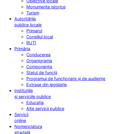
Obiective locale
Monumente istorice
Turism
Autoritățile
publice locale
Primarul
Consiliul local
RUTI
Primăria
Conducerea
Organigrama
Componența
Statul de funcții
Programul de funcționare și de audiențe
Extrase din legislație
Instituțiile
și serviciile publice
Educația
Alte servicii publice
Servicii
online
Nomenclatura
stradală