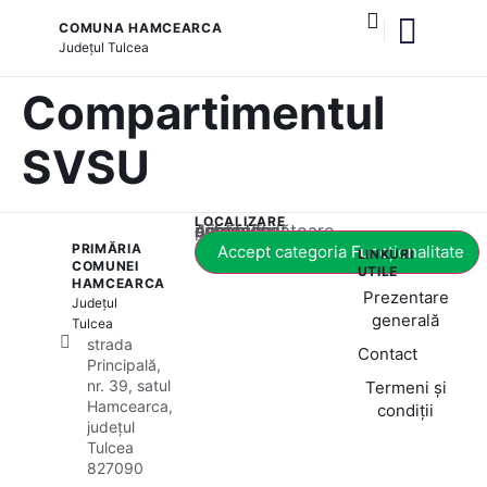
COMUNA HAMCEARCA
Județul
Tulcea
și serviciile publice
Compartimentul
SVSU
LOCALIZARE
Acest conținut este blocat până când acceptați categoria corespunzătoare de cookie-uri.
PRIMĂRIA
Accept categoria Funcționalitate
LINKURI
COMUNEI
UTILE
HAMCEARCA
Prezentare
Județul
generală
Tulcea
strada
Contact
Principală,
nr. 39, satul
Termeni și
Hamcearca,
condiții
județul
Tulcea
827090