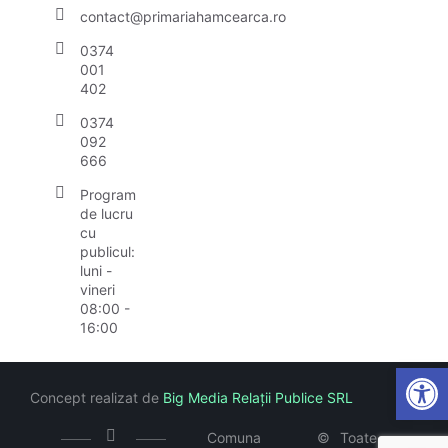
contact@primariahamcearca.ro
0374
001
402
0374
092
666
Program
de lucru
cu
publicul:
luni -
vineri
08:00 -
16:00
Open
Concept realizat de
Big Media Relații Publice SRL
Comuna
©
Toate