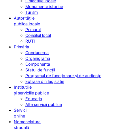
Obiective locale
Monumente istorice
Turism
Autoritățile
publice locale
Primarul
Consiliul local
RUTI
Primăria
Conducerea
Organigrama
Componența
Statul de funcții
Programul de funcționare și de audiențe
Extrase din legislație
Instituțiile
și serviciile publice
Educația
Alte servicii publice
Servicii
online
Nomenclatura
stradală