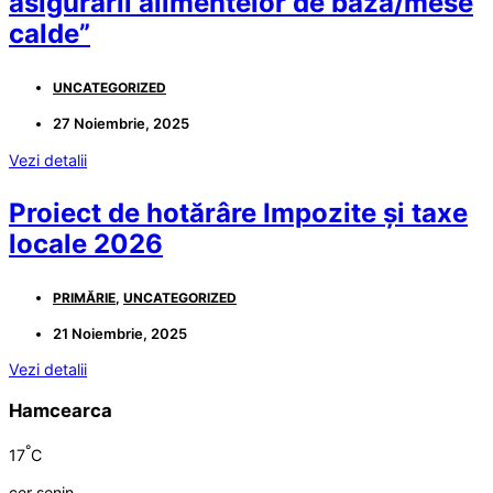
asigurării alimentelor de bază/mese
calde”
UNCATEGORIZED
27 Noiembrie, 2025
Vezi detalii
Proiect de hotărâre Impozite și taxe
locale 2026
PRIMĂRIE
,
UNCATEGORIZED
21 Noiembrie, 2025
Vezi detalii
Hamcearca
°
17
C
cer senin