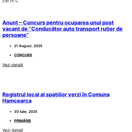
29/15
C
Anunț – Concurs pentru ocuparea unui post
vacant de ”Conducător auto transport rutier de
persoane”
21 August, 2025
CONCURS
Vezi detalii
Registrul local al spațiilor verzi în Comuna
Hamcearca
30 Iulie, 2025
PRIMĂRIE
Vezi detalii