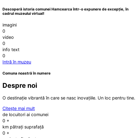
Descoperă istoria comunei Hamcearca într-o expunere de excepție, în
cadrul muzeului virtual!
imagini
0
video
0
info text
0
Intră în muzeu
Comuna noastră în numere
Despre noi
O destinație vibrantă în care se nasc inovațiile. Un loc pentru tine.
Citește mai mult
de locuitori ai comunei
0
+
km pătrați suprafață
0
+