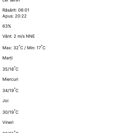
Răsărit: 06:01
Apus: 20:22
63%
Vânt: 2 m/s NNE
°
°
Max: 32
C / Min: 17
C
Marți
°
35/18
C
Miercuri
°
34/19
C
Joi
°
30/19
C
Vineri
°