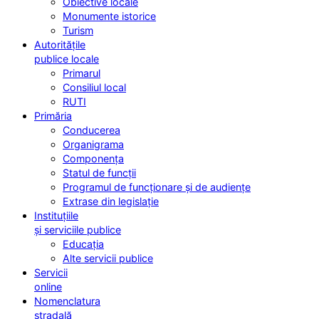
Obiective locale
Monumente istorice
Turism
Autoritățile
publice locale
Primarul
Consiliul local
RUTI
Primăria
Conducerea
Organigrama
Componența
Statul de funcții
Programul de funcționare și de audiențe
Extrase din legislație
Instituțiile
și serviciile publice
Educația
Alte servicii publice
Servicii
online
Nomenclatura
stradală