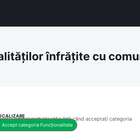
alităților înfrățite cu co
OCALIZARE
 conținut este blocat până când acceptați categoria corespunzătoare de cookie-uri.
Accept categoria Funcționalitate