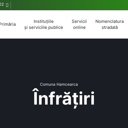
02
Instituțiile
Servicii
Nomenclatura
Primăria
și serviciile publice
online
stradală
Comuna Hamcearca
Înfrățiri