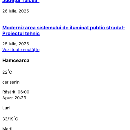
Județul Tulcea”
26 Iulie, 2025
Modernizarea sistemului de iluminat public stradal-
Proiectul tehnic
25 Iulie, 2025
Vezi toate noutățile
Hamcearca
°
22
C
cer senin
Răsărit: 06:00
Apus: 20:23
Luni
°
33/19
C
Marți