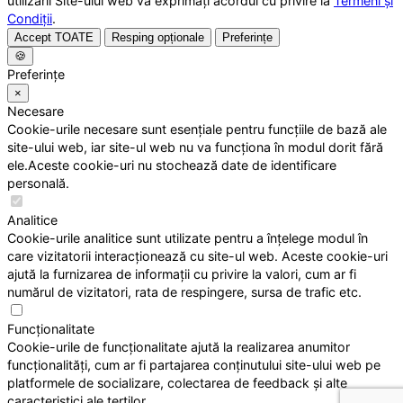
utilizării Site-ului web vă exprimați acordul cu privire la
Termeni și
Condiții
.
Accept TOATE
Resping opționale
Preferințe
🍪
Preferințe
×
Necesare
Cookie-urile necesare sunt esențiale pentru funcțiile de bază ale
site-ului web, iar site-ul web nu va funcționa în modul dorit fără
ele.Aceste cookie-uri nu stochează date de identificare
personală.
Analitice
Cookie-urile analitice sunt utilizate pentru a înțelege modul în
care vizitatorii interacționează cu site-ul web. Aceste cookie-uri
ajută la furnizarea de informații cu privire la valori, cum ar fi
numărul de vizitatori, rata de respingere, sursa de trafic etc.
Funcționalitate
Cookie-urile de funcționalitate ajută la realizarea anumitor
funcționalități, cum ar fi partajarea conținutului site-ului web pe
platformele de socializare, colectarea de feedback și alte
caracteristici ale terților.