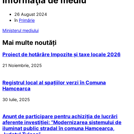
informaţia de mediu
26 August 2024
în
Primărie
Ministerul mediului
Mai multe noutăți
Proiect de hotărâre Impozite și taxe locale 2026
21 Noiembrie, 2025
Registrul local al spațiilor verzi în Comuna
Hamcearca
30 Iulie, 2025
Anunț de participare pentru achiziția de lucrări
aferente investiției: ”Modernizarea sistemului de
iluminat public stradal în comuna Hamcearca,