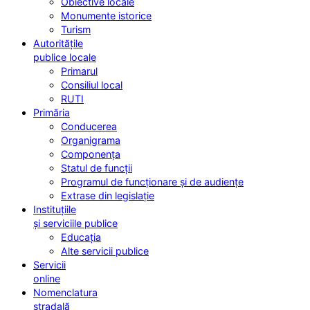
Obiective locale
Monumente istorice
Turism
Autoritățile
publice locale
Primarul
Consiliul local
RUTI
Primăria
Conducerea
Organigrama
Componența
Statul de funcții
Programul de funcționare și de audiențe
Extrase din legislație
Instituțiile
și serviciile publice
Educația
Alte servicii publice
Servicii
online
Nomenclatura
stradală