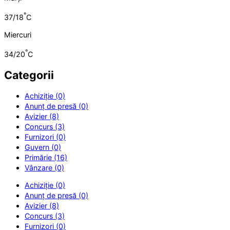
°
37/18
C
Miercuri
°
34/20
C
Categorii
Achiziție (0)
Anunț de presă (0)
Avizier (8)
Concurs (3)
Furnizori (0)
Guvern (0)
Primărie (16)
Vânzare (0)
Achiziție (0)
Anunț de presă (0)
Avizier (8)
Concurs (3)
Furnizori (0)