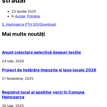
stradal
23 Aprilie 2025
în
Avizier
,
Primărie
5. Hamcearca PTH SSV
Download
Mai multe noutăți
Anunț colectare selectivă deșeuri textile
24 Iulie, 2026
Proiect de hotărâre Impozite și taxe locale 2026
21 Noiembrie, 2025
Registrul local al spațiilor verzi în Comuna
Hamcearca
30 Iulie, 2025