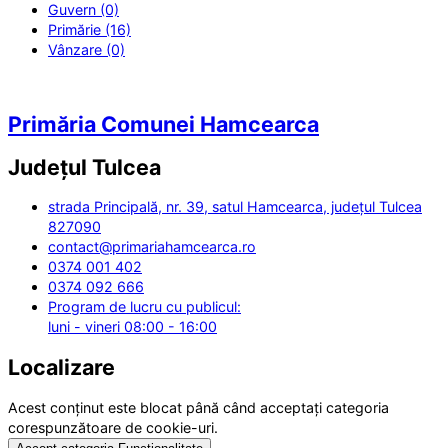
Guvern (0)
Primărie (16)
Vânzare (0)
Primăria Comunei Hamcearca
Județul
Tulcea
strada Principală, nr. 39, satul Hamcearca, județul Tulcea
827090
contact@primariahamcearca.ro
0374 001 402
0374 092 666
Program de lucru cu publicul:
luni - vineri 08:00 - 16:00
Localizare
Acest conținut este blocat până când acceptați categoria
corespunzătoare de cookie-uri.