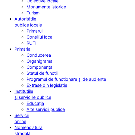
Obiective locale
Monumente istorice
Turism
Autoritățile
publice locale
Primarul
Consiliul local
RUTI
Primăria
Conducerea
Organigrama
Componența
Statul de funcții
Programul de funcționare și de audiențe
Extrase din legislație
Instituțiile
și serviciile publice
Educația
Alte servicii publice
Servicii
online
Nomenclatura
stradală