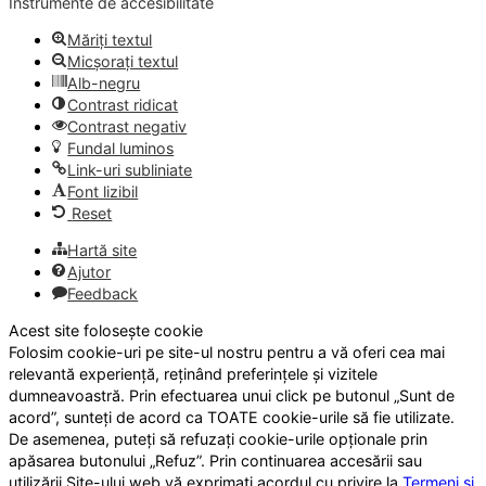
Instrumente de accesibilitate
Măriți textul
Micșorați textul
Alb-negru
Contrast ridicat
Contrast negativ
Fundal luminos
Link-uri subliniate
Font lizibil
Reset
Hartă site
Ajutor
Feedback
Acest site folosește cookie
Folosim cookie-uri pe site-ul nostru pentru a vă oferi cea mai
relevantă experiență, reținând preferințele și vizitele
dumneavoastră. Prin efectuarea unui click pe butonul „Sunt de
acord”, sunteți de acord ca TOATE cookie-urile să fie utilizate.
De asemenea, puteți să refuzați cookie-urile opționale prin
apăsarea butonului „Refuz”. Prin continuarea accesării sau
utilizării Site-ului web vă exprimați acordul cu privire la
Termeni și