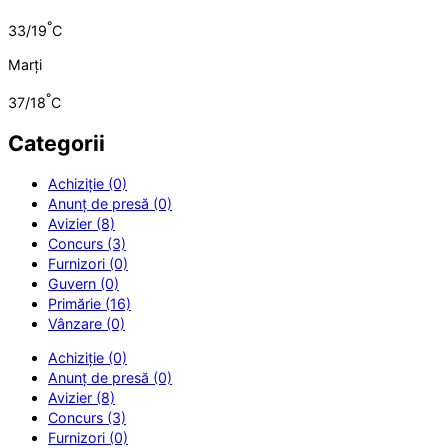
°
33/19
C
Marți
°
37/18
C
Categorii
Achiziție (0)
Anunț de presă (0)
Avizier (8)
Concurs (3)
Furnizori (0)
Guvern (0)
Primărie (16)
Vânzare (0)
Achiziție (0)
Anunț de presă (0)
Avizier (8)
Concurs (3)
Furnizori (0)