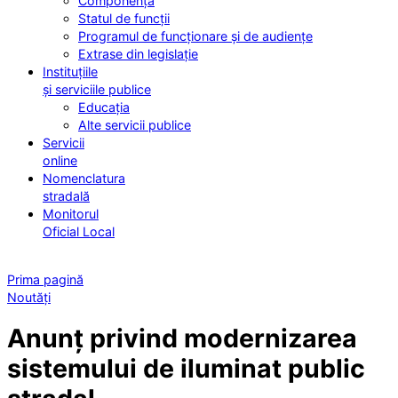
Componența
Statul de funcții
Programul de funcționare și de audiențe
Extrase din legislație
Instituțiile
și serviciile publice
Educația
Alte servicii publice
Servicii
online
Nomenclatura
stradală
Monitorul
Oficial Local
Prima pagină
Noutăți
Anunț privind modernizarea
sistemului de iluminat public