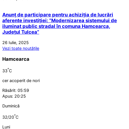
Anunț de participare pentru achiziția de lucrări
aferente investiției: ”Modernizarea sistemului de
iluminat public stradal în comuna Hamcearca,
Județul Tulcea”
26 Iulie, 2025
Vezi toate noutățile
Hamcearca
°
33
C
cer acoperit de nori
Răsărit: 05:59
Apus: 20:25
Duminică
°
32/20
C
Luni